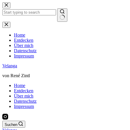
Zum
Inhalt
springen
Keine
Ergebnisse
Home
Entdecken
Über mich
Datenschutz
Impressum
Velanga
von René Zintl
Home
Entdecken
Über mich
Datenschutz
Impressum
Suchen