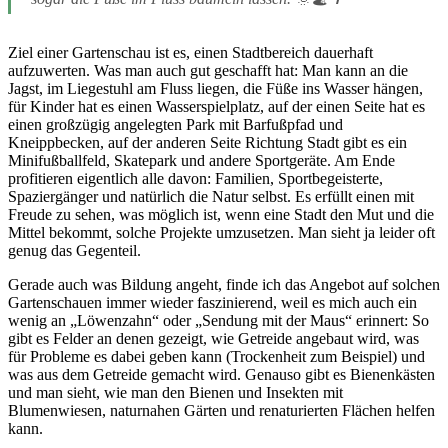
Ziel einer Gartenschau ist es, einen Stadtbereich dauerhaft
aufzuwerten. Was man auch gut geschafft hat: Man kann an die
Jagst, im Liegestuhl am Fluss liegen, die Füße ins Wasser hängen,
für Kinder hat es einen Wasserspielplatz, auf der einen Seite hat es
einen großzügig angelegten Park mit Barfußpfad und
Kneippbecken, auf der anderen Seite Richtung Stadt gibt es ein
Minifußballfeld, Skatepark und andere Sportgeräte. Am Ende
profitieren eigentlich alle davon: Familien, Sportbegeisterte,
Spaziergänger und natürlich die Natur selbst. Es erfüllt einen mit
Freude zu sehen, was möglich ist, wenn eine Stadt den Mut und die
Mittel bekommt, solche Projekte umzusetzen. Man sieht ja leider oft
genug das Gegenteil.
Gerade auch was Bildung angeht, finde ich das Angebot auf solchen
Gartenschauen immer wieder faszinierend, weil es mich auch ein
wenig an „Löwenzahn“ oder „Sendung mit der Maus“ erinnert: So
gibt es Felder an denen gezeigt, wie Getreide angebaut wird, was
für Probleme es dabei geben kann (Trockenheit zum Beispiel) und
was aus dem Getreide gemacht wird. Genauso gibt es Bienenkästen
und man sieht, wie man den Bienen und Insekten mit
Blumenwiesen, naturnahen Gärten und renaturierten Flächen helfen
kann.