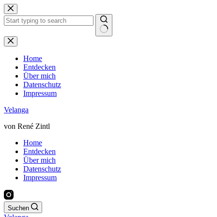
Zum
Inhalt
springen
Keine
Ergebnisse
Home
Entdecken
Über mich
Datenschutz
Impressum
Velanga
von René Zintl
Home
Entdecken
Über mich
Datenschutz
Impressum
Suchen