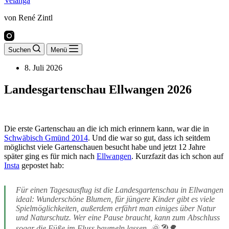
Velanga
von René Zintl
Suchen
Menü
8. Juli 2026
Landesgartenschau Ellwangen 2026
Die erste Gartenschau an die ich mich erinnern kann, war die in
Schwäbisch Gmünd 2014
. Und die war so gut, dass ich seitdem
möglichst viele Gartenschauen besucht habe und jetzt 12 Jahre
später ging es für mich nach
Ellwangen
. Kurzfazit das ich schon auf
Insta
gepostet hab:
Für einen Tagesausflug ist die Landesgartenschau in Ellwangen
ideal: Wunderschöne Blumen, für jüngere Kinder gibt es viele
Spielmöglichkeiten, außerdem erfährt man einiges über Natur
und Naturschutz. Wer eine Pause braucht, kann zum Abschluss
sogar die Füße im Fluss baumeln lassen. 🌞🏖️🌳